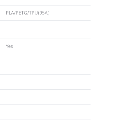
PLA/​PETG/​TPU(95A）
Yes