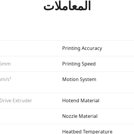
المعاملات
Printing Accuracy
.35mm
Printing Speed
m/​s²
Motion System
 Drive Extruder
Hotend Material
Nozzle Material
C
Heatbed Temperature