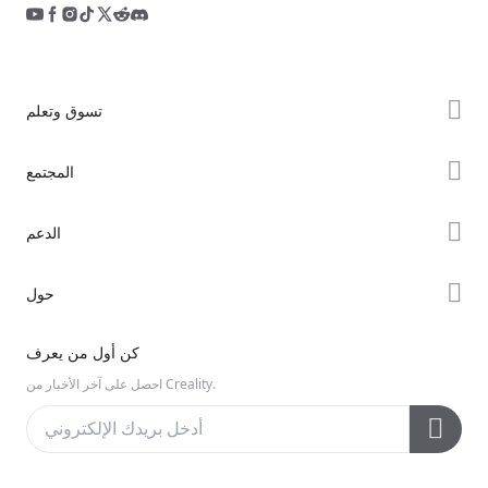
تسوق وتعلم
سلسلة K2
المجتمع
سلسلة Hi
Forum
الدعم
سلسلة Ender
Creality Cloud
دعم المنتجات
حول
Discord
مركز التنزيل
Reddit
معلومات عنا
كن أول من يعرف
مركز المساعدة
مفتوح المصدر
اتصل بنا
احصل على آخر الأخبار من Creality.
مركز الفيديو
خدمة ما بعد البيع
الويكي الرسمي