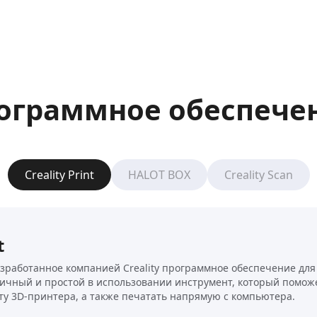
ограммное обеспече
Creality Print
HALOT BOX
Creality Scan
t
 разработанное компанией Creality программное обеспечение дл
тичный и простой в использовании инструмент, который поможе
ту 3D-принтера, а также печатать напрямую с компьютера.