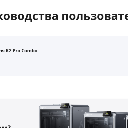
ководства пользоват
ля K2 Pro Combo
ам?