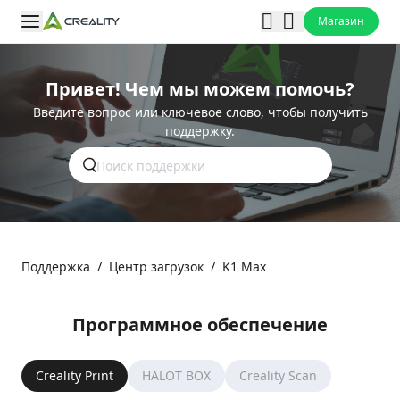
Магазин
Привет! Чем мы можем помочь?
Введите вопрос или ключевое слово, чтобы получить
поддержку.
Поддержка
/
Центр загрузок
/
K1 Max
Программное обеспечение
Creality Print
HALOT BOX
Creality Scan