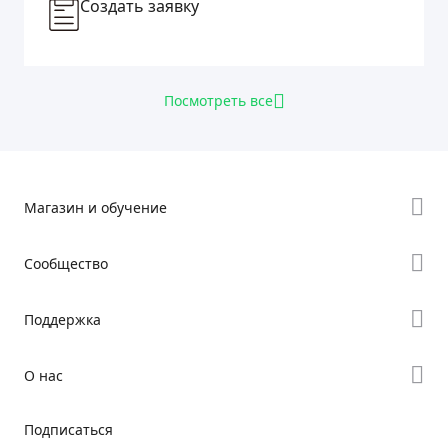
Создать заявку
Посмотреть все
Магазин и обучение
Где купить
Сообщество
Серия K
Форум
Поддержка
Серия Hi
Creality Cloud
Серия Ender
Поддержка продукта
О нас
Discord
Центр загрузок
Reddit
О нас
Подписаться
Видеoцентр