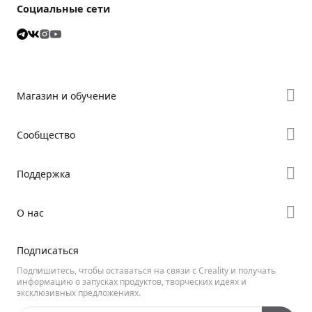
Социальные сети
Магазин и обучение
Где купить
Сообщество
Серия K
Форум
Поддержка
Серия Hi
Creality Cloud
Серия Ender
Поддержка продукта
О нас
Discord
Центр загрузок
Reddit
О нас
Подписаться
Видеoцентр
Открытый софт
Свяжитесь с нами
Подпишитесь, чтобы оставаться на связи с Creality и получать
Вики Creality
информацию о запусках продуктов, творческих идеях и
эксклюзивных предложениях.