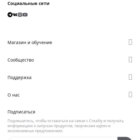
Социальные сети
Магазин и обучение
Где купить
Сообщество
Серия K
Форум
Поддержка
Серия Hi
Creality Cloud
Серия Ender
Поддержка продукта
О нас
Discord
Центр загрузок
Reddit
О нас
Подписаться
Видеoцентр
Открытый софт
Свяжитесь с нами
Подпишитесь, чтобы оставаться на связи с Creality и получать
Вики Creality
информацию о запусках продуктов, творческих идеях и
эксклюзивных предложениях.