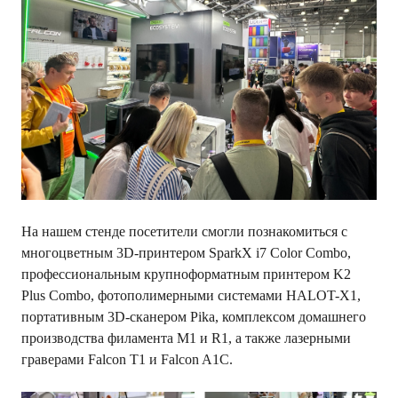
На нашем стенде посетители смогли познакомиться с
многоцветным 3D-принтером
SparkX i7 Color Combo
,
профессиональным крупноформатным принтером
K2
Plus Combo
, фотополимерными системами HALOT-X1,
портативным 3D-сканером Pika, комплексом домашнего
производства филамента M1 и R1, а также лазерными
граверами Falcon T1 и Falcon A1C.