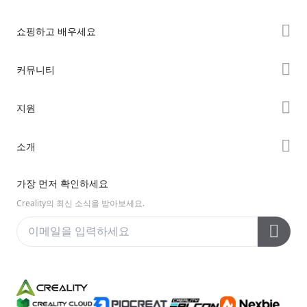
쇼핑하고 배우세요
K2 시리즈
커뮤니티
Hi 시리즈
Forum
지원
Ender 시리즈
Creality Cloud
제품 지원
소개
Discord
다운로드 센터
Reddit
회사 소개
가장 먼저 확인하세요
헬프 센터
오픈 소스
문의하기
Creality의 최신 소식을 받아보세요.
비디오 센터
애프터 서비스
Wiki