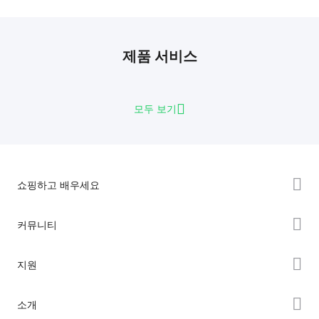
제품 서비스
모두 보기
쇼핑하고 배우세요
K2 시리즈
커뮤니티
Hi 시리즈
Forum
지원
Ender 시리즈
Creality Cloud
제품 지원
소개
Discord