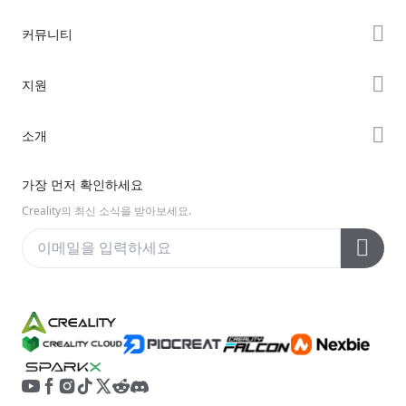
K2 시리즈
커뮤니티
Hi 시리즈
Forum
지원
Ender 시리즈
Creality Cloud
제품 지원
소개
Discord
다운로드 센터
Reddit
회사 소개
가장 먼저 확인하세요
헬프 센터
오픈 소스
문의하기
Creality의 최신 소식을 받아보세요.
비디오 센터
애프터 서비스
Wiki