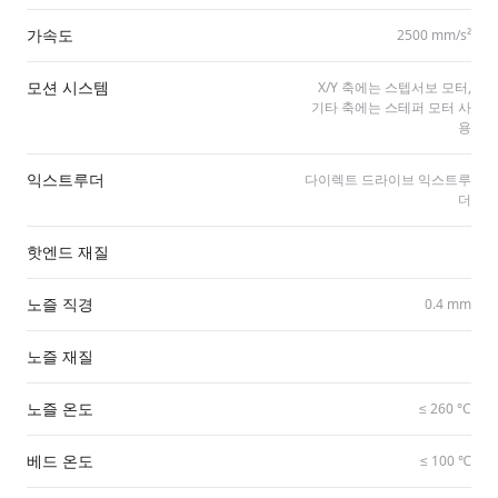
가속도
2500 mm/​s²
모션 시스템
X/​Y 축에는 스텝서보 모터,
기타 축에는 스테퍼 모터 사
용
익스트루더
다이렉트 드라이브 익스트루
더
핫엔드 재질
노즐 직경
0.4 mm
노즐 재질
노즐 온도
≤ 260 °C
베드 온도
≤ 100 ℃