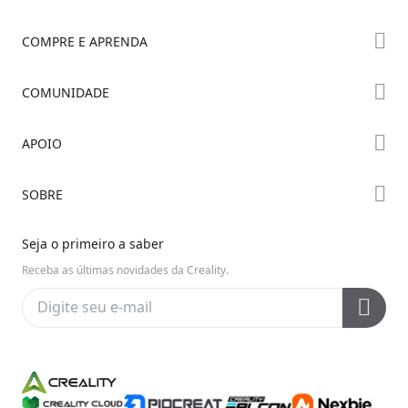
COMPRE E APRENDA
Série K2
COMUNIDADE
Série Hi
Fórum
APOIO
Série Ender
Creality Cloud
Onde Comprar
Suporte ao Produto
SOBRE
Discord
Centro de Downloads
Reddit
Sobre Nós
Seja o primeiro a saber
Central de Ajuda
Código Aberto
Fale Conosco
Receba as últimas novidades da Creality.
Central de Vídeos
Política de Privacidade
Pós-venda
Wiki Oficial