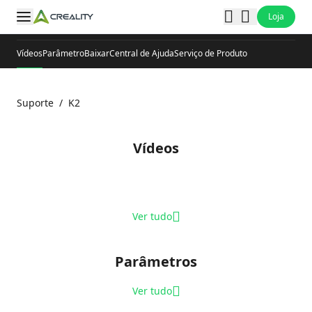
Loja
Vídeos
Parâmetro
Baixar
Central de Ajuda
Serviço de Produto
Suporte
/
K2
Vídeos
Ver tudo
Parâmetros
Ver tudo