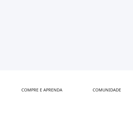
COMPRE E APRENDA
COMUNIDADE
Série K2
Fórum
Série Hi
Creality Cloud
Série Ender
Discord
Onde Comprar
Reddit