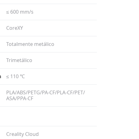
≤ 600 mm/​s
CoreXY
Totalmente metálico
Trimetálico
a
≤ 110 ℃
PLA/​ABS/​PETG/​PA-CF/​PLA-CF/​PET/​
ASA/​PPA-CF
Creality Cloud