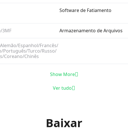
Software de Fatiamento
/​3MF
Armazenamento de Arquivos
​Alemão/​Espanhol/​Francês/​
o/​Português/​Turco/​Russo/​
s/​Coreano/​Chinês
Show More
Ver tudo
Baixar