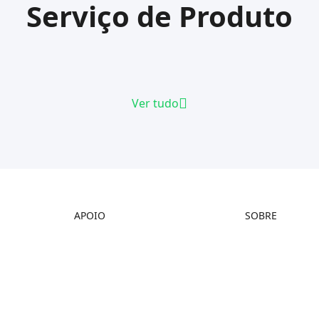
Serviço de Produto
Ver tudo
APOIO
SOBRE
Suporte ao Produto
Sobre Nós
Centro de Downloads
Fale Conosco
Central de Ajuda
Política de Privaci
Central de Vídeos