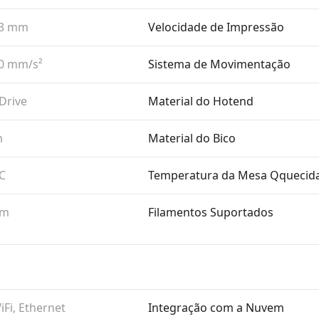
,3 mm
Velocidade de Impressão
0 mm/​s²
Sistema de Movimentação
 Drive
Material do Hotend
m
Material do Bico
℃
Temperatura da Mesa Qquecid
mm
Filamentos Suportados
iFi, Ethernet
Integração com a Nuvem