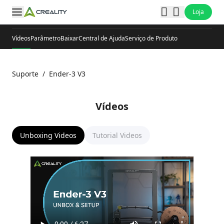
Loja
Vídeos
Parâmetro
Baixar
Central de Ajuda
Serviço de Produto
Suporte
/
Ender-3 V3
Vídeos
Unboxing Videos
Tutorial Videos