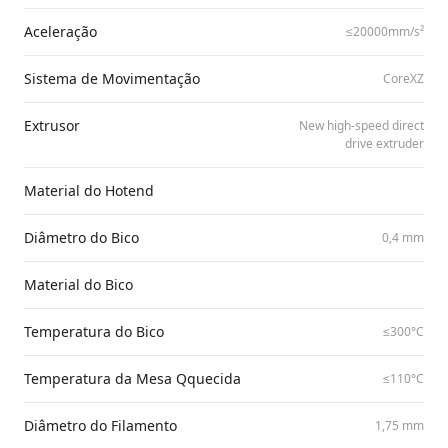
Aceleração
≤20000mm/​s²
Sistema de Movimentação
CoreXZ
Extrusor
New high-speed direct
drive extruder
Material do Hotend
Diâmetro do Bico
0,4 mm
Material do Bico
Temperatura do Bico
≤300°C
Temperatura da Mesa Qquecida
≤110°C
Diâmetro do Filamento
1,75 mm