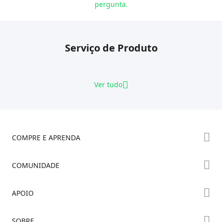
pergunta.
Serviço de Produto
Ver tudo
COMPRE E APRENDA
Série K2
COMUNIDADE
Série Hi
Fórum
APOIO
Série Ender
Creality Cloud
Onde Comprar
Suporte ao Produto
SOBRE
Discord