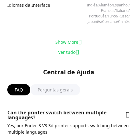
Idiomas da Interface
Inglês/​Alemão/​Espanhol/​
Francês/​Italiano/​
Português/​Turco/​Russo/​
Japonês/​Coreano/​Chinês
Show More
Ver tudo
Central de Ajuda
FAQ
Perguntas gerais
Can the printer switch between multiple
languages?
Yes, our Ender-3 V3 3d printer supports switching between
multiple languages.