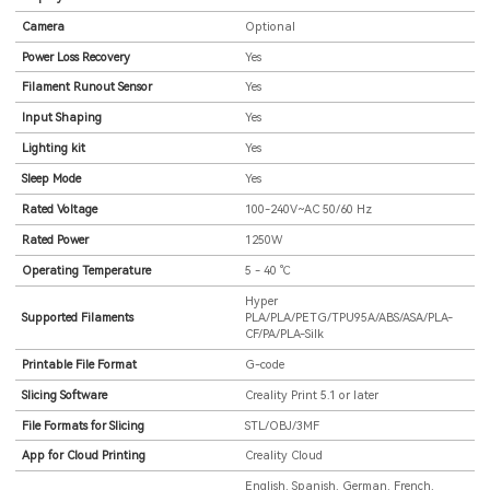
Camera
Optional
Power Loss Recovery
Yes
Filament Runout Sensor
Yes
Input Shaping
Yes
Lighting kit
Yes
Sleep Mode
Yes
Rated Voltage
100-240V~AC 50/60 Hz
Rated Power
1250W
Operating Temperature
5 - 40 ℃
Hyper
Supported Filaments
PLA/PLA/PETG/TPU95A/ABS/ASA/PLA-
CF/PA/PLA-Silk
Printable File Format
G-code
Slicing Software
Creality Print 5.1 or later
File Formats for Slicing
STL/OBJ/3MF
App for Cloud Printing
Creality Cloud
English, Spanish, German, French,