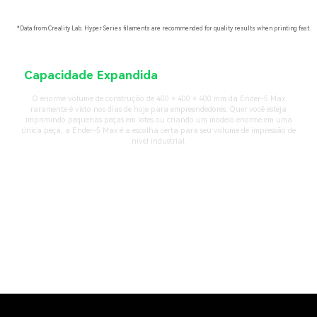
*Data from Creality Lab. Hyper Series filaments are recommended for quality results when printing fast.
Capacidade Expandida
Para Lucrar Muito Mais
O enorme volume de construção de 400 × 400 × 400 mm da Ender-5 Max
raramente é visto nos dias de hoje para empreendedores. Quer você esteja
imprimindo pequenas peças em lotes ou criando um modelo enorme em uma
única peça, a Ender-5 Max é a escolha certa para seu volume de impressão de
nível industrial.