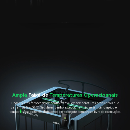
*Dados do Creality Lab.
Ampla
Faixa de
Temperaturas Operacioanais
Ender-5 Max fornece desempenho estável em temperaturas ambientais que
variam de 5 a 40 ℃. Seu desempenho excepcional não será interrompido em
temperaturas extremas flutuantes e o cabeçote permanece livre de obstruções.