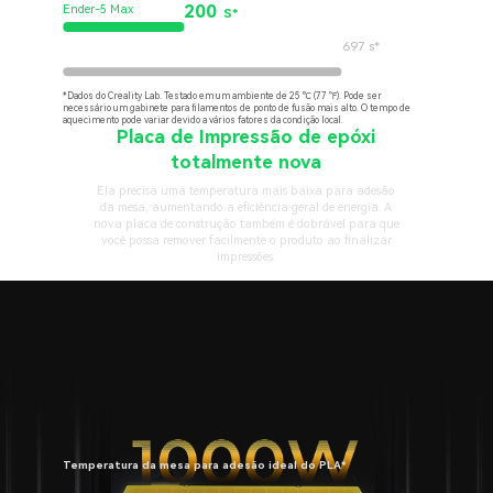
200
Ender-5 Max
S*
697 s*
Outras
*Dados do Creality Lab. Testado em um ambiente de 25 ℃ (77 ℉). Pode ser
necessário um gabinete para filamentos de ponto de fusão mais alto. O tempo de
aquecimento pode variar devido a vários fatores da condição local.
Placa de Impressão de epóxi
totalmente nova
Ela precisa uma temperatura mais baixa para adesão
da mesa, aumentando a eficiência geral de energia. A
nova placa de construção também é dobrável para que
você possa remover facilmente o produto ao finalizar
impressões.
Temperatura da mesa para adesão ideal do PLA*