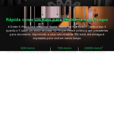
Rápida como um Raio para Eficiência com Tempo
A Ender-5 Max é uma máquina rápida, mesmo na liga CoreXY. Tanto o eixo X
quanto o Y usam um motor de passo 42-76 que oferece potência sem precedentes
para movimento. Imprimindo a uma velocidade de 700 mm/s, ela entregará
impressões para você em menos tempo.
500 mm/s
700 mm/s
20000 mm/s²
Velocidade típica para qualidade
Velocidade máxima
Aceleração máxima