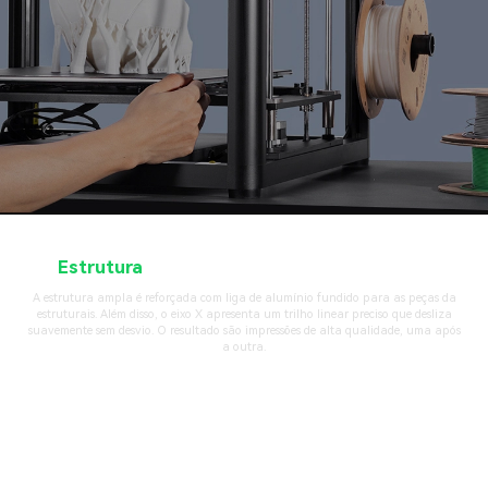
Estrutura
Robusta & Trilho Linear Preciso
A estrutura ampla é reforçada com liga de alumínio fundido para as peças da
estruturais. Além disso, o eixo X apresenta um trilho linear preciso que desliza
suavemente sem desvio. O resultado são impressões de alta qualidade, uma após
a outra.