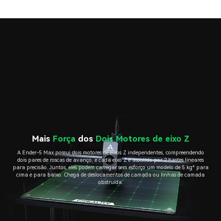
Mais
Força
dos
Dois Motores de eixo Z
A Ender-5 Max possui dois motores de eixos Z independentes, compreendendo
dois pares de roscas de avanço, e cada eixo Z é assistido por 2 hastes lineares
para precisão. Juntos, eles podem carregar sem esforço um modelo de 5 kg* para
cima e para baixo. Chega de deslocamentos de camada ou linhas de camada
obstruída.