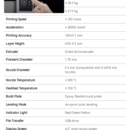
Printer Net Weight
≤ 25.9 kg
Gross Weight
≤ 31.9 kg
Printing Speed
≤ 700 mm/s
Acceleration
≤ 20000 mm/s²
Printing Accuracy
100±0.1 mm
Layer Height
0.05-0.3 mm
Extruder
Direct drive extruder
Filament Diameter
1.75 mm
0.4 mm (compatible with 0.6/0.8 mm
Nozzle Diameter
nozzle）
Nozzle Temperature
≤ 300 ℃
Heatbed Temperature
≤ 100 ℃
Build Plate
Epoxy flexible build plate
Leveling Mode
64-point auto leveling
Indicator Light
Red/Green/Yellow
File Transfer
USB drive
Display Screen
4.3" color touch screen