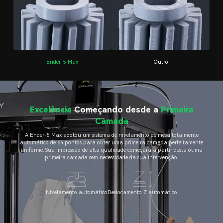
Ender-5 Max
Outro
Excelência
Começando desde a
Primeira
Camada
A Ender-5 Max adotou um sistema de nivelamento de mesa totalmente
automático de 64 pontos para obter uma primeira camada perfeitamente
uniforme. Sua impressão de alta qualidade começará a partir desta ótima
primeira camada sem necessidade da sua intervenção.
Nivelamento automático
Deslocamento Z automático