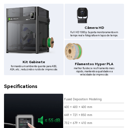
Câmera HD
Full HD 1080p. Suporta monitoramento em
tempo real e fotografia em lapso de tempo.
Kit Gabinete
Filamentos Hyper PLA
formando um ambiente quente para ABS,
melhor fluidez e resfriamento mais
ASA, etc.; reduzindo o ruído de impressão.
rápido, mantendo a qualidade e a
velocidade da impressão.
Specifications
Printing Technology
Fused Deposition Modeling
Build Volume
400 × 400 × 400 mm
Printer Dimensions
649 × 721 × 850 mm
Package Dimensions
732 × 679 × 410 mm