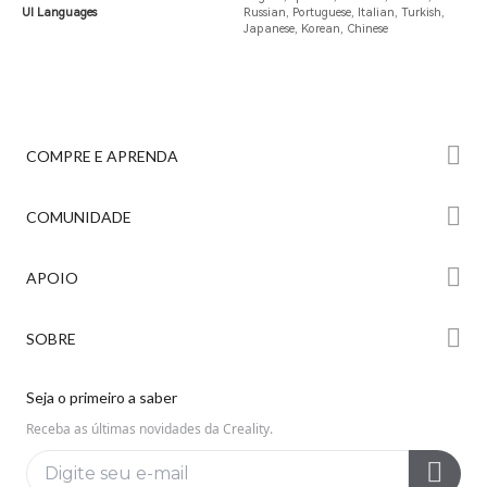
UI Languages
Russian, Portuguese, Italian, Turkish,
Japanese, Korean, Chinese
COMPRE E APRENDA
Série K2
COMUNIDADE
Série Hi
Fórum
APOIO
Série Ender
Creality Cloud
Onde Comprar
Suporte ao Produto
SOBRE
Discord
Centro de Downloads
Reddit
Sobre Nós
Seja o primeiro a saber
Central de Ajuda
Código Aberto
Fale Conosco
Receba as últimas novidades da Creality.
Central de Vídeos
Política de Privacidade
Pós-venda