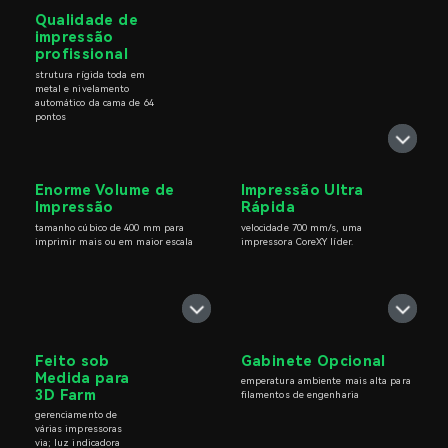
Qualidade de
impressão
profissional
strutura rígida toda em
metal e nivelamento
automático da cama de 64
pontos
Enorme Volume de
Impressão Ultra
Impressão
Rápida
tamanho cúbico de 400 mm para
velocidade 700 mm/s, uma
imprimir mais ou em maior escala
impressora CoreXY líder.
Feito sob
Gabinete Opcional
Medida para
emperatura ambiente mais alta para
3D Farm
filamentos de engenharia
gerenciamento de
várias impressoras
via; luz indicadora