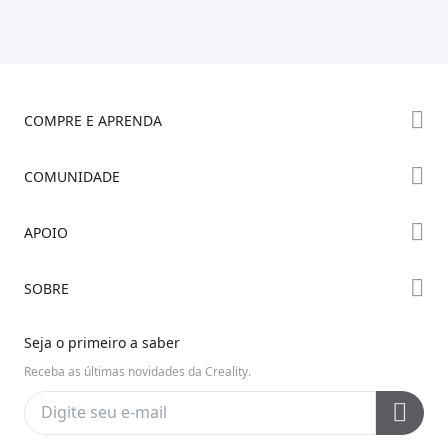
COMPRE E APRENDA
Série K2
COMUNIDADE
Série Hi
Fórum
APOIO
Série Ender
Creality Cloud
Onde Comprar
Suporte ao Produto
SOBRE
Discord
Centro de Downloads
Reddit
Sobre Nós
Seja o primeiro a saber
Central de Ajuda
Código Aberto
Fale Conosco
Receba as últimas novidades da Creality.
Central de Vídeos
Política de Privacidade
Pós-venda