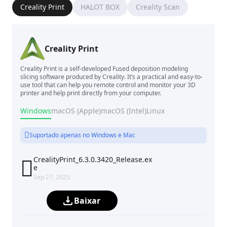
Creality Print
HALOT BOX
Creality Scan
Creality Print
Creality Print is a self-developed Fused deposition modeling
slicing software produced by Creality. It’s a practical and easy-to-
use tool that can help you remote control and monitor your 3D
printer and help print directly from your computer.
Windows
macOS (Apple)
macOS (Intel)
Linux
Suportado apenas no Windows e Mac
CrealityPrint_6.3.0.3420_Release.ex

e
Sep 27, 2025
Baixar