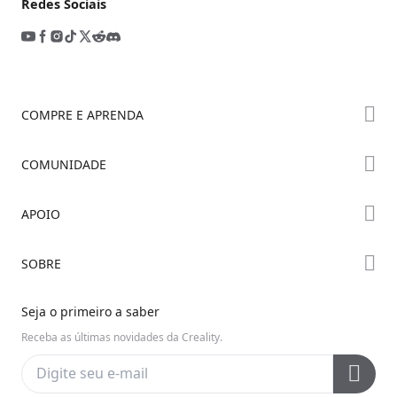
Redes Sociais
COMPRE E APRENDA
Série K2
COMUNIDADE
Série Hi
Fórum
APOIO
Série Ender
Creality Cloud
Onde Comprar
Suporte ao Produto
SOBRE
Discord
Centro de Downloads
Reddit
Sobre Nós
Seja o primeiro a saber
Central de Ajuda
Código Aberto
Fale Conosco
Receba as últimas novidades da Creality.
Central de Vídeos
Política de Privacidade
Pós-venda