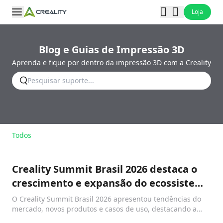
Loja
Blog e Guias de Impressão 3D
Aprenda e fique por dentro da impressão 3D com a Creality
Todos
Creality Summit Brasil 2026 destaca o
crescimento e expansão do ecossistema
de impressão 3D
O Creality Summit Brasil 2026 apresentou tendências do
mercado, novos produtos e casos de uso, destacando a
expansão do ecossistema de impressão 3D no Brasil.