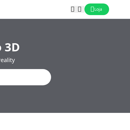
Loja
o 3D
eality