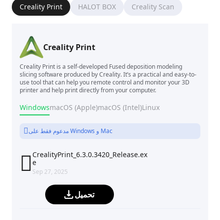
Creality Print
HALOT BOX
Creality Scan
Creality Print
Creality Print is a self-developed Fused deposition modeling
slicing software produced by Creality. It’s a practical and easy-to-
use tool that can help you remote control and monitor your 3D
printer and help print directly from your computer.
Windows
macOS (Apple)
macOS (Intel)
Linux
مدعوم فقط على Windows و Mac
CrealityPrint_6.3.0.3420_Release.ex

e
Sep 27, 2025
تحميل