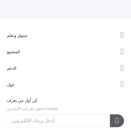
تسوق وتعلم
سلسلة K2
المجتمع
سلسلة Hi
Forum
الدعم
سلسلة Ender
Creality Cloud
دعم المنتجات
حول
Discord
مركز التنزيل
Reddit
معلومات عنا
كن أول من يعرف
مركز المساعدة
مفتوح المصدر
اتصل بنا
احصل على آخر الأخبار من Creality.
مركز الفيديو
خدمة ما بعد البيع