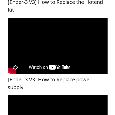
[Ender-3 V3] How to Replace the Hotend
Kit
[Ender-3 V3] How to Replace power
supply