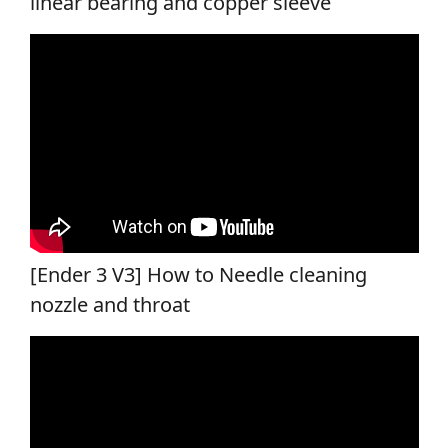
linear bearing and copper sleeve
[Ender 3 V3] How to Needle cleaning
nozzle and throat