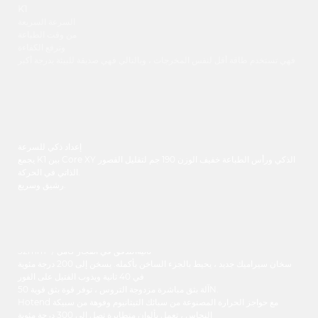
K1
السرعة السريعة
من وقت الطباعة
وترفع الكفاءة
فهي تستخدم طاقة أقل لنفس المخرجات ، وبالتالي فهي صديقة للبيئة بدرجة أكبر
إعداد ذكي للسرعة
يجمع K1 بين Core XY الذكي ورأس الطباعة خفيف الوزن 190 جم لتقليل القصور
الذاتي في الحركة.
رشيق وسريع.
32mm³ / ثانيةالتدفق في انفجار كامل
سخان سيراميك جديد ، يحيط بالجزء الساخن بأكمله. يسخن إلى 200 درجة مئوية
في 40 ثانية ويذوب الفتيل على الفور
آلة بثق مباشرة مزدوجة التروس ، توفر قوة بثق قوية 50N.
Hotend مع حواجز الحرارة المصنوعة من سبائك التيتانيوم وفوهة من سبيكة
النحاس ، تعمل بألوان متطايرة تصل إلى 300 درجة مئوية