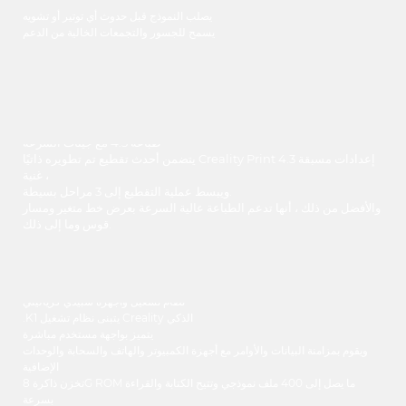
يصلب النموذج قبل حدوث أي توتير أو تشويه
يسمح للجسور والتجمعات الخالية من الدعم
طباعة 4.3 مع جينات السرعة
يتضمن أحدث تقطيع تم تطويره ذاتيًا Creality Print 4.3 إعدادات مسبقة
غنية ،
ويبسط عملية التقطيع إلى 3 مراحل بسيطة.
والأفضل من ذلك ، أنها تدعم الطباعة عالية السرعة بعرض خط متغير ومسار
قوس وما إلى ذلك.
نظام تشغيل وأجهزة سبيدي كرياليتي
.K1 يتبنى نظام تشغيل Creality الذكي
يتميز بواجهة مستخدم مباشرة
ويقوم بمزامنة البيانات والأوامر مع أجهزة الكمبيوتر والهاتف والسحابة والوحدات
الإضافية
تخزن ذاكرة 8G ROM ما يصل إلى 400 ملف نموذجي وتتيح الكتابة والقراءة
بسرعة