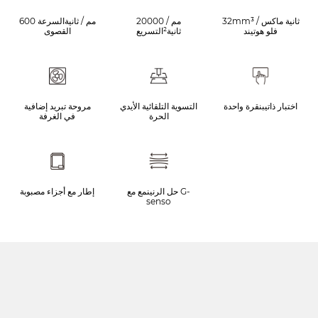
32mm³ / ثانية ماكس
20000 مم /
600 مم / ثانيةالسرعة
فلو هوتيند
ثانية²التسريع
القصوى
اختبار ذاتيبنقرة واحدة
التسوية التلقائية الأيدي
مروحة تبريد إضافية
الحرة
في الغرفة
حل الرنينمع مع G-
إطار مع أجزاء مصبوبة
senso