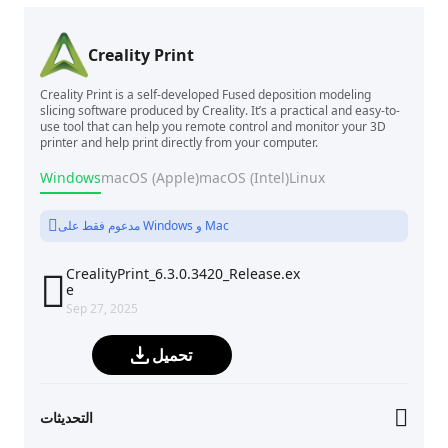
Creality Print
Creality Print is a self-developed Fused deposition modeling
slicing software produced by Creality. It’s a practical and easy-to-
use tool that can help you remote control and monitor your 3D
printer and help print directly from your computer.
Windows
macOS (Apple)
macOS (Intel)
Linux
مدعوم فقط على Windows و Mac
CrealityPrint_6.3.0.3420_Release.ex

e
Sep 27, 2025
تحميل
التحديثات