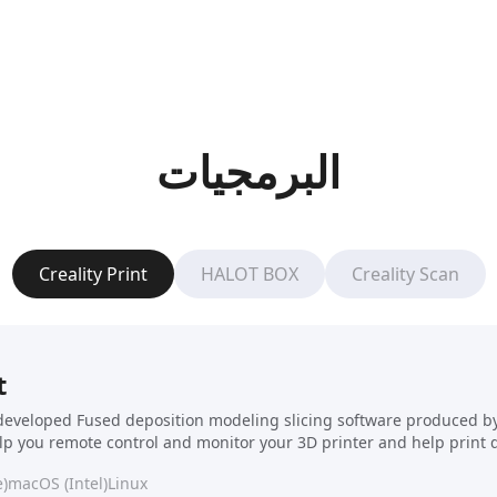
البرمجيات
Creality Print
HALOT BOX
Creality Scan
t
f-developed Fused deposition modeling slicing software produced by C
elp you remote control and monitor your 3D printer and help print 
)
macOS (Intel)
Linux