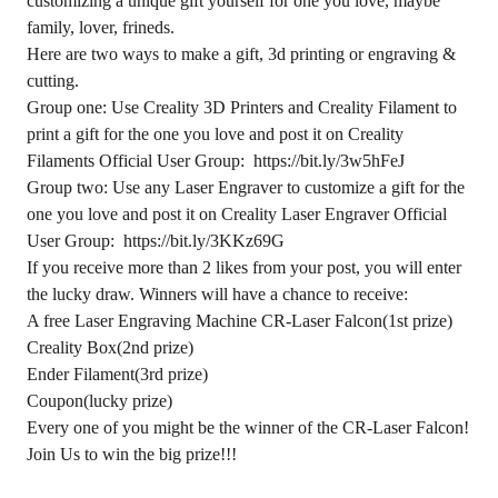
customizing a unique gift yourself for one you love, maybe
family, lover, frineds.
Here are two ways to make a gift, 3d printing or engraving &
cutting.
Group one: Use Creality 3D Printers and Creality Filament to
print a gift for the one you love and post it on Creality
Filaments Official User Group:
https://bit.ly/3w5hFeJ
Group two: Use any Laser Engraver to customize a gift for the
one you love and post it on Creality Laser Engraver Official
User Group:
https://bit.ly/3KKz69G
If you receive more than 2 likes from your post, you will enter
the lucky draw. Winners will have a chance to receive:
A free Laser Engraving Machine CR-Laser Falcon(1st prize)
Creality Box(2nd prize)
Ender Filament(3rd prize)
Coupon(lucky prize)
‍Every one of you might be the winner of the CR-Laser Falcon!
Join Us to win the big prize!!!