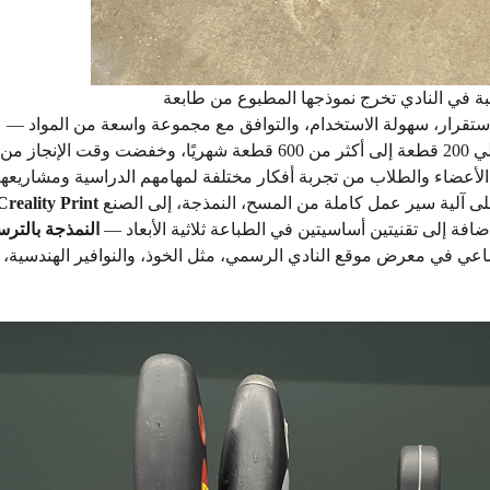
، تمكّن الأعضاء والطلاب من تجربة أفكار مختلفة لمهامهم الدراسية ومشاريعهم
والمستندات الفنية المجهزة، تم تدريبهم أيضًا على التعرف على آلية سير عمل كاملة من المسح، النمذجة، إلى الصنع
Creality Print
لإضافة إلى تقنيتين أساسيتين في الطباعة ثلاثية الأبعاد —
اعي في معرض موقع النادي الرسمي، مثل الخوذ، والنوافير الهندسية