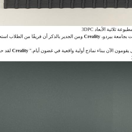
3DP مطبوعة ثلاثية الأبعاد
وفاز بالمركز الأول في مسابقة تصميم الربيع لنادي الروبوتات بجامعة بيردو،
Creality
ومن الجدير بالذكر أن فريقًا من الطلاب استخدم طابعات
مختبرنا بالكامل — فالطلاب الذين لم يلمسوا طابعة من قبل يقومون الآن ببناء نماذج أولية واقعية في غضون أيام."
Creality
"لقد حول التبرع من