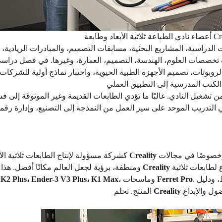
 الدراسية، المشاريع البحثية، مسابقات التصميم، والمبادرات الريادية،
خصصات العلوم، الهندسة، التصميم، العمارة، وغيرها. في فصل درا
مة طباعة، مثل صناعة الروبوتات، تصميم الأجهزة الطبية الحيوية، واختبار نماذج أولية للشرك
 تشغيل النادي. غالبًا ما تؤدي الطابعات القديمة وغير الموثوقة إلى ف
التدريب الموحد على سير العمل من النمذجة إلى التصنيع، وإدارة رقمية
دائمًا أولوية قصوى للتعليم، وخصوصًا في مجالات STEM، في أكثر من 100 دولة
Creality
كشركة مسؤولة لإنتاج الطابعات ثلاثية الأبعاد، أعطت
مع جامعة بيردو وشركت مع نادي الطباعة ثلاثية الأبعاد بتبرع لطابعات ثلاثية
Creality
ومنطقة، برؤية لجعل العالم مكانًا أفضل. هذا العام، تواصلت
. كما شملت التبرعات الأخرى خيوط الطباعة، مجفف الخيوط، ودليل
Ferret Pro
، وماسحات
K2 Plus، Ender-3 V3 Plus، K1 Max
ا
Creality
المنتج. تحلم