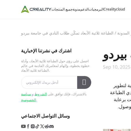
Crealitycloud
البرمجيات
الدعم
مدونة
جميع المنتجات
المدونة
/
الطباعة ثلاثية الأبعاد تمكّن طلاب النادي في جامعة بيردو
بيردو
اشترك في نشرتنا الإخبارية
احصل على رؤى حول الطباعة ثلاثية الأبعاد، وأدلة
خطوة بخطوة، وإلهام لمغامرتك القادمة في عالم
Sep 10, 2025
الطباعة ثلاثية الأبعاد.
ية لتطوير
دي الطباعة
بالاشتراك، فإنك توافق على
الشروط
و
سياسة
ت برعاية
.
الخصوصية
لوصول.
وسائل التواصل الاجتماعي