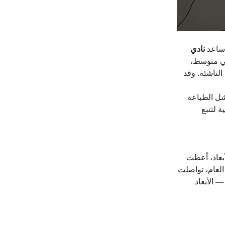
 ساعد
نادي
سي متوسط،
ات الناشئة. وقد
شل الطباعة
 لتتبع
لأبعاد —