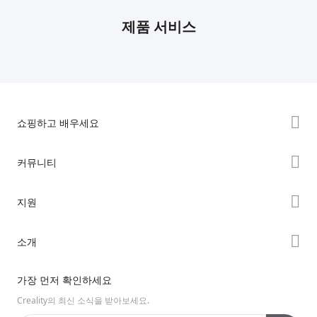
제품 서비스
쇼핑하고 배우세요
K2 시리즈
커뮤니티
Hi 시리즈
Forum
지원
Ender 시리즈
Creality Cloud
제품 지원
소개
Discord
다운로드 센터
Reddit
회사 소개
가장 먼저 확인하세요
헬프 센터
오픈 소스
문의하기
Creality의 최신 소식을 받아보세요.
비디오 센터