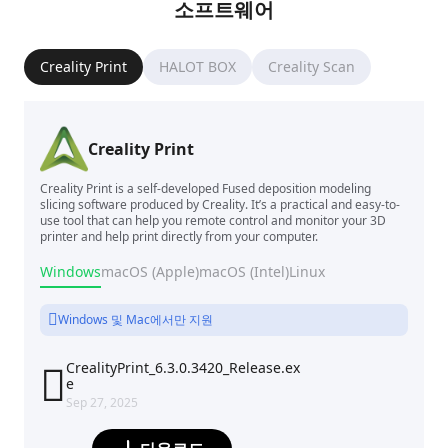
소프트웨어
Creality Print
HALOT BOX
Creality Scan
Creality Print
Creality Print is a self-developed Fused deposition modeling
slicing software produced by Creality. It’s a practical and easy-to-
use tool that can help you remote control and monitor your 3D
printer and help print directly from your computer.
Windows
macOS (Apple)
macOS (Intel)
Linux
Windows 및 Mac에서만 지원
CrealityPrint_6.3.0.3420_Release.ex

e
Sep 27, 2025