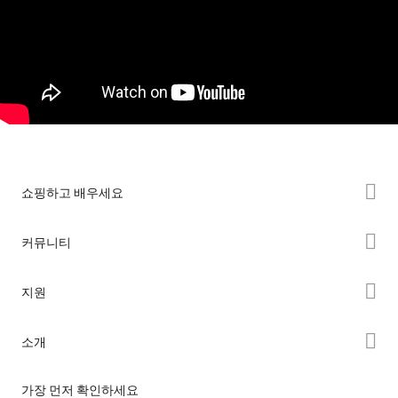
쇼핑하고 배우세요
K2 시리즈
커뮤니티
Hi 시리즈
Forum
지원
Ender 시리즈
Creality Cloud
제품 지원
소개
Discord
다운로드 센터
Reddit
회사 소개
가장 먼저 확인하세요
헬프 센터