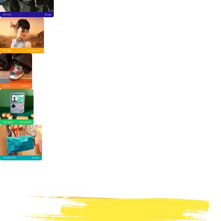
메카 비저
@ Fang
윙드 클립
@ Zhongxiaoshou
슈즈 참
@ Freya
게임 캘린더
@ Frikarte3D
지오메트릭 백
@ Lichao