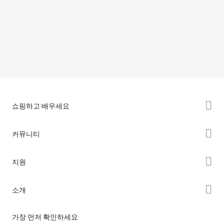
쇼핑하고 배우세요
K2 시리즈
커뮤니티
Hi 시리즈
Forum
지원
Ender 시리즈
Creality Cloud
제품 지원
소개
Discord
다운로드 센터
Reddit
회사 소개
가장 먼저 확인하세요
헬프 센터