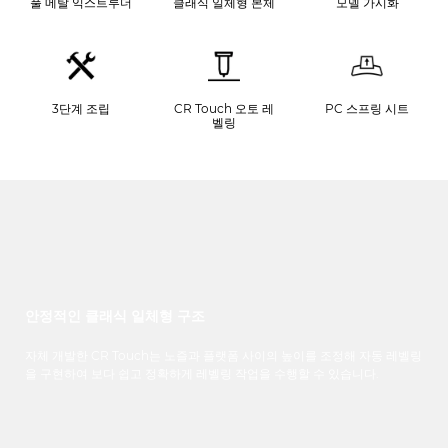
풀 메탈 익스트루더
클래식 일체형 본체
모델 가시화
3단계 조립
CR Touch 오토 레
PC 스프링 시트
벨링
안정적인 클래식 일체형 구조
자체
개발한
CR
Touch
는
노즐과
플랫폼
사이의
높이를
조정해
자동
레벨링
을
구현하여
보다
쉽고
정확하게
레벨링
작업을
수행할
수
있습니다
.