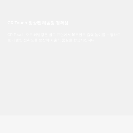
CR Touch 향상된 레벨링 정확성
CR Touch
오토
레벨링은
빌드
표면에서
16
포인트
출력
높이를
보정하므
로
레벨링
정확도를
보장하여
출력
품질을
향상시킵니다
.