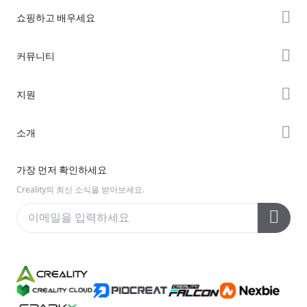
쇼핑하고 배우세요
K2 시리즈
커뮤니티
Hi 시리즈
Forum
지원
Ender 시리즈
Creality Cloud
제품 지원
소개
Discord
다운로드 센터
Reddit
회사 소개
가장 먼저 확인하세요
헬프 센터
오픈 소스
문의하기
Creality의 최신 소식을 받아보세요.
비디오 센터
애프터 서비스
Wiki