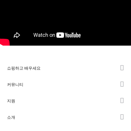
쇼핑하고 배우세요
K2 시리즈
커뮤니티
Hi 시리즈
Forum
지원
Ender 시리즈
Creality Cloud
제품 지원
소개
Discord
다운로드 센터
Reddit
회사 소개