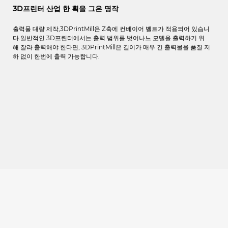
3D프린터 산업 한 획을 그은 명작
출력물
대량 제작,
3DPrintMill
은
Z
축에
컨베이어
벨트가
적용되어
있습니
다
.
일반적인
3D
프린터에서는
출력
범위를
벗어나느
모델을
출력하기
위
해
잘라
출력해야
한다면
, 3DPrintMill
은
길이가
매우
긴
출력물을
품질
저
하
없이
한번에
출력
가능합니다
.