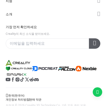
지원
Ender 시리즈
Creality Cloud
제품 지원
소개
Discord
다운로드 센터
Reddit
회사 소개
가장 먼저 확인하세요
헬프 센터
오픈 소스
문의하기
Creality의 최신 소식을 받아보세요.
비디오 센터
애프터 서비스
Wiki
한국
(
한국어
)
개인정보 처리방침
판매 약관
저작권 © 2026 Creality 3D Technology Co., Ltd. 모든 권리 보유.