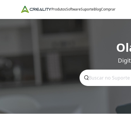
Produtos
Software
Suporte
Blog
Comprar
Ol
Digi