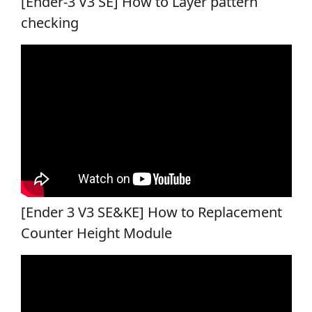
[Ender-3 V3 SE] How to Layer pattern
checking
[Ender 3 V3 SE&KE] How to Replacement
Counter Height Module