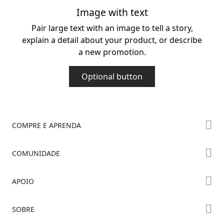
Image with text
Pair large text with an image to tell a story,
explain a detail about your product, or describe
a new promotion.
Optional button
COMPRE E APRENDA
Série K2
COMUNIDADE
Série Hi
Fórum
APOIO
Série Ender
Creality Cloud
Onde Comprar
Suporte ao Produto
SOBRE
Discord
Centro de Downloads