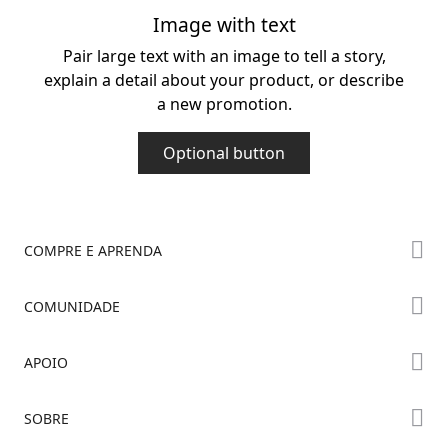
Image with text
Pair large text with an image to tell a story,
explain a detail about your product, or describe
a new promotion.
Optional button
COMPRE E APRENDA
Série K2
COMUNIDADE
Série Hi
Fórum
APOIO
Série Ender
Creality Cloud
Onde Comprar
Suporte ao Produto
SOBRE
Discord
Centro de Downloads