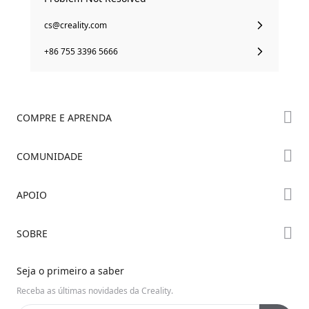
cs@creality.com
+86 755 3396 5666
COMPRE E APRENDA
Série K2
COMUNIDADE
Série Hi
Fórum
APOIO
Série Ender
Creality Cloud
Onde Comprar
Suporte ao Produto
SOBRE
Discord
Centro de Downloads
Reddit
Sobre Nós
Seja o primeiro a saber
Central de Ajuda
Código Aberto
Fale Conosco
Receba as últimas novidades da Creality.
Central de Vídeos