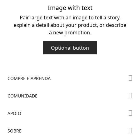
Image with text
Pair large text with an image to tell a story,
explain a detail about your product, or describe
a new promotion.
Optional button
COMPRE E APRENDA
Série K2
COMUNIDADE
Série Hi
Fórum
APOIO
Série Ender
Creality Cloud
Onde Comprar
Suporte ao Produto
SOBRE
Discord
Centro de Downloads