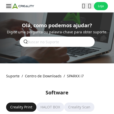
Loja
Olá, como podemos ajudar?
Digite uma pergunta ou palavra-chave para obter suporte.
Suporte
/
Centro de Downloads
/
SPARKX i7
Software
Creality Print
HALOT BOX
Creality Scan