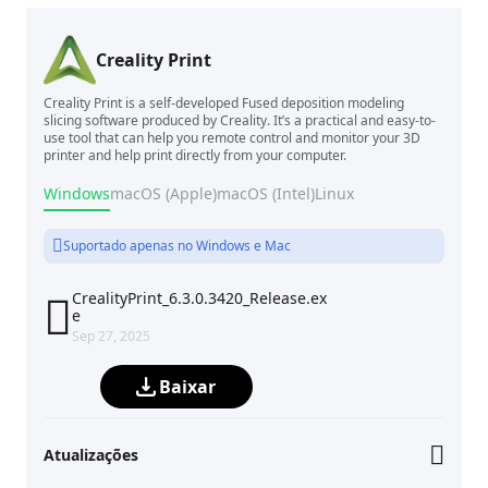
Creality Print
Creality Print is a self-developed Fused deposition modeling
slicing software produced by Creality. It’s a practical and easy-to-
use tool that can help you remote control and monitor your 3D
printer and help print directly from your computer.
Windows
macOS (Apple)
macOS (Intel)
Linux
Suportado apenas no Windows e Mac
CrealityPrint_6.3.0.3420_Release.ex

e
Sep 27, 2025
Baixar
Atualizações