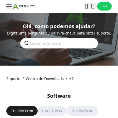
Loja
Olá, como podemos ajudar?
Digite uma pergunta ou palavra-chave para obter suporte.
Suporte
/
Centro de Downloads
/
K2
Software
Creality Print
HALOT BOX
Creality Scan