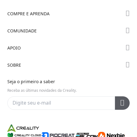
COMPRE E APRENDA
Série K2
COMUNIDADE
Série Hi
Fórum
APOIO
Série Ender
Creality Cloud
Onde Comprar
Suporte ao Produto
SOBRE
Discord
Centro de Downloads
Reddit
Sobre Nós
Seja o primeiro a saber
Central de Ajuda
Código Aberto
Fale Conosco
Receba as últimas novidades da Creality.
Central de Vídeos
Política de Privacidade
Pós-venda
Wiki Oficial