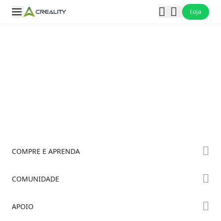
Loja
COMPRE E APRENDA
Série K2
COMUNIDADE
Série Hi
Fórum
APOIO
Série Ender
Creality Cloud