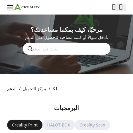
مرحبًا، كيف يمكننا مساعدتك؟
أدخل سؤالًا أو كلمة مفتاحية للحصول على الدعم.
K1
/
مركز التحميل
/
الدعم
البرمجيات
Creality Print
HALOT BOX
Creality Scan