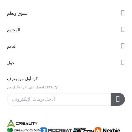
تسوق وتعلم
سلسلة K2
المجتمع
سلسلة Hi
Forum
الدعم
سلسلة Ender
Creality Cloud
دعم المنتجات
حول
Discord
مركز التنزيل
Reddit
معلومات عنا
كن أول من يعرف
مركز المساعدة
مفتوح المصدر
اتصل بنا
احصل على آخر الأخبار من Creality.
مركز الفيديو
خدمة ما بعد البيع
الويكي الرسمي