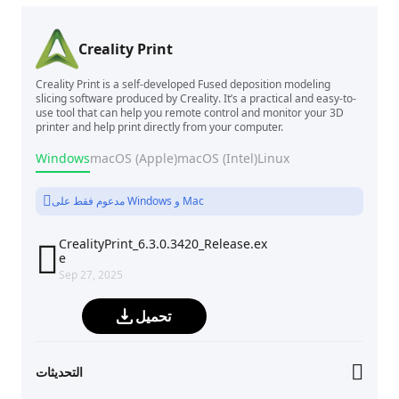
Creality Print
Creality Print is a self-developed Fused deposition modeling
slicing software produced by Creality. It’s a practical and easy-to-
use tool that can help you remote control and monitor your 3D
printer and help print directly from your computer.
Windows
macOS (Apple)
macOS (Intel)
Linux
مدعوم فقط على Windows و Mac
CrealityPrint_6.3.0.3420_Release.ex

e
Sep 27, 2025
تحميل
التحديثات