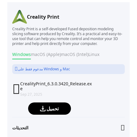
Creality Print
Creality Print is a self-developed Fused deposition modeling
slicing software produced by Creality. It’s a practical and easy-to-
use tool that can help you remote control and monitor your 3D
printer and help print directly from your computer.
Windows
macOS (Apple)
macOS (Intel)
Linux
مدعوم فقط على Windows و Mac
CrealityPrint_6.3.0.3420_Release.ex

e
Sep 27, 2025
تحميل
التحديثات